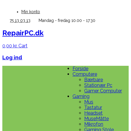
Skip
to
Min konto
content
75 13 03 13
Mandag - fredag 10.00 - 17.30
RepairPC.dk
0,00
kr.
Cart
Log ind
Forside
Computere
Bærbare
Stationær Pc
Gamer Computer
Gaming
Mus
Tastatur
Headset
MuseMåtte
Mikrofon
Gaming Stole