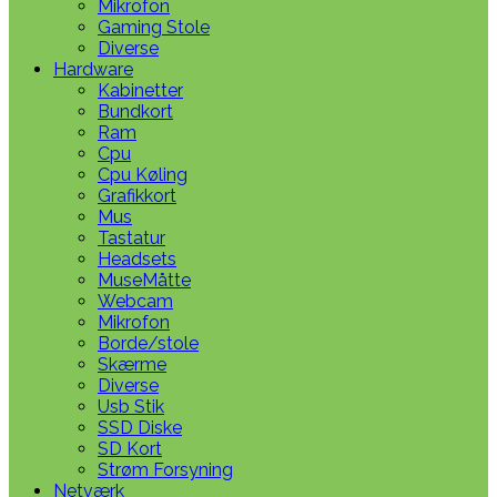
Mikrofon
Gaming Stole
Diverse
Hardware
Kabinetter
Bundkort
Ram
Cpu
Cpu Køling
Grafikkort
Mus
Tastatur
Headsets
MuseMåtte
Webcam
Mikrofon
Borde/stole
Skærme
Diverse
Usb Stik
SSD Diske
SD Kort
Strøm Forsyning
Netværk