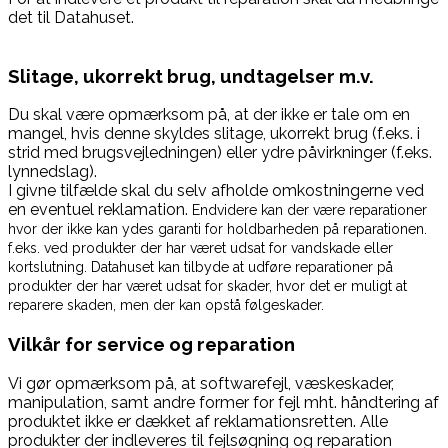
det til Datahuset.
Slitage, ukorrekt brug, undtagelser m.v.
Du skal være opmærksom på, at der ikke er tale om en
mangel, hvis denne skyldes slitage, ukorrekt brug (f.eks. i
strid med brugsvejledningen) eller ydre påvirkninger (f.eks.
lynnedslag).
I givne tilfælde skal du selv afholde omkostningerne ved
en eventuel reklamation.
Endvidere kan der være reparationer
hvor der ikke kan ydes garanti for holdbarheden på reparationen.
f.eks. ved produkter der har været udsat for vandskade eller
kortslutning. Datahuset kan tilbyde at udføre reparationer på
produkter der har været udsat for skader, hvor det er muligt at
reparere skaden, men der kan opstå følgeskader.
Vilkår for service og reparation
Vi gør opmærksom på, at softwarefejl, væskeskader,
manipulation, samt andre former for fejl mht. håndtering af
produktet ikke er dækket af reklamationsretten. Alle
produkter der indleveres til fejlsøgning og reparation