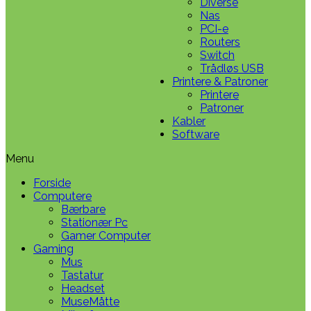
Diverse
Nas
PCI-e
Routers
Switch
Trådløs USB
Printere & Patroner
Printere
Patroner
Kabler
Software
Menu
Forside
Computere
Bærbare
Stationær Pc
Gamer Computer
Gaming
Mus
Tastatur
Headset
MuseMåtte