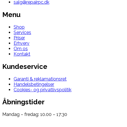
salg@repairpc.dk
Menu
Shop
Services
Priser
Erhverv
Om os
Kontakt
Kundeservice
Garanti & reklamationsret
Handelsbetingelser
Cookies- og privatlivspolitik
Åbningstider
Mandag – fredag: 10.00 – 17:30