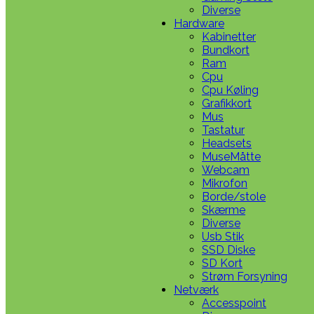
Diverse
Hardware
Kabinetter
Bundkort
Ram
Cpu
Cpu Køling
Grafikkort
Mus
Tastatur
Headsets
MuseMåtte
Webcam
Mikrofon
Borde/stole
Skærme
Diverse
Usb Stik
SSD Diske
SD Kort
Strøm Forsyning
Netværk
Accesspoint