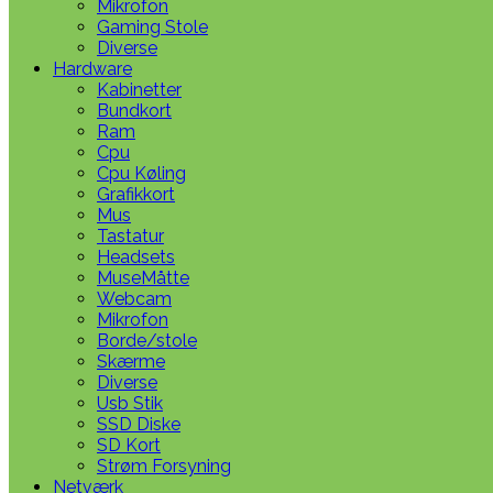
Mikrofon
Gaming Stole
Diverse
Hardware
Kabinetter
Bundkort
Ram
Cpu
Cpu Køling
Grafikkort
Mus
Tastatur
Headsets
MuseMåtte
Webcam
Mikrofon
Borde/stole
Skærme
Diverse
Usb Stik
SSD Diske
SD Kort
Strøm Forsyning
Netværk