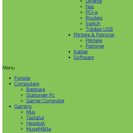
Diverse
Nas
PCI-e
Routers
Switch
Trådløs USB
Printere & Patroner
Printere
Patroner
Kabler
Software
Menu
Forside
Computere
Bærbare
Stationær Pc
Gamer Computer
Gaming
Mus
Tastatur
Headset
MuseMåtte