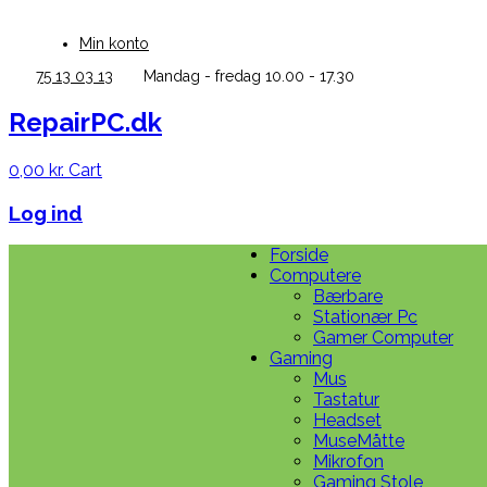
Skip
to
Min konto
content
75 13 03 13
Mandag - fredag 10.00 - 17.30
RepairPC.dk
0,00
kr.
Cart
Log ind
Forside
Computere
Bærbare
Stationær Pc
Gamer Computer
Gaming
Mus
Tastatur
Headset
MuseMåtte
Mikrofon
Gaming Stole