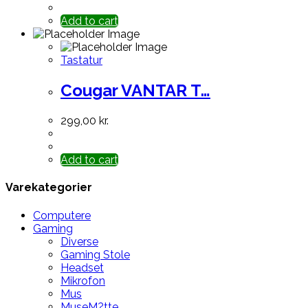
Add to cart
Tastatur
Cougar VANTAR T…
299,00
kr.
Add to cart
Varekategorier
Computere
Gaming
Diverse
Gaming Stole
Headset
Mikrofon
Mus
MuseM?tte