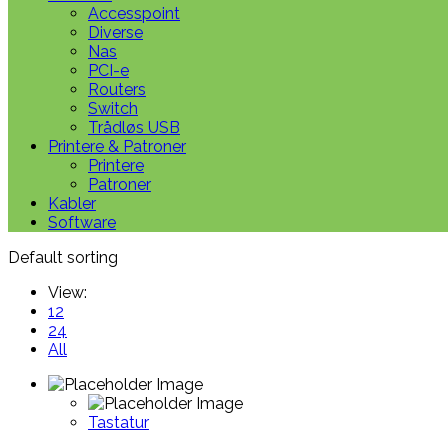
Accesspoint
Diverse
Nas
PCI-e
Routers
Switch
Trådløs USB
Printere & Patroner
Printere
Patroner
Kabler
Software
Default sorting
View:
12
24
All
Tastatur