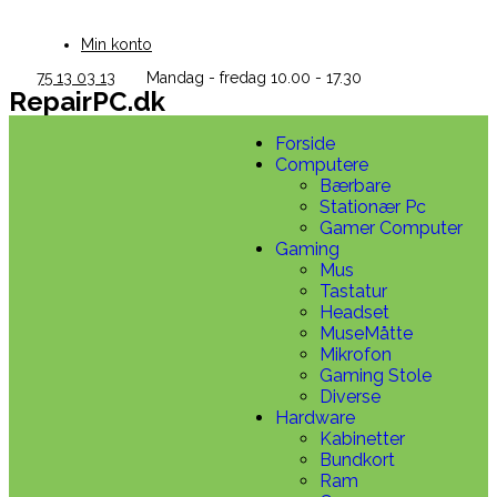
Min konto
75 13 03 13
Mandag - fredag 10.00 - 17.30
RepairPC.dk
Forside
Computere
Bærbare
Stationær Pc
Gamer Computer
Gaming
Mus
Tastatur
Headset
MuseMåtte
Mikrofon
Gaming Stole
Diverse
Hardware
Kabinetter
Bundkort
Ram