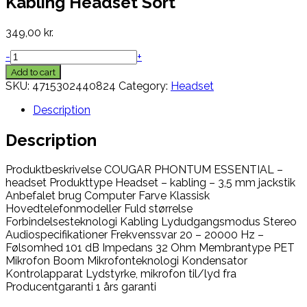
Kabling Headset Sort
349,00
kr.
-
+
Add to cart
SKU:
4715302440824
Category:
Headset
Description
Description
Produktbeskrivelse COUGAR PHONTUM ESSENTIAL –
headset Produkttype Headset – kabling – 3,5 mm jackstik
Anbefalet brug Computer Farve Klassisk
Hovedtelefonmodeller Fuld størrelse
Forbindelsesteknologi Kabling Lydudgangsmodus Stereo
Audiospecifikationer Frekvenssvar 20 – 20000 Hz –
Følsomhed 101 dB Impedans 32 Ohm Membrantype PET
Mikrofon Boom Mikrofonteknologi Kondensator
Kontrolapparat Lydstyrke, mikrofon til/lyd fra
Producentgaranti 1 års garanti