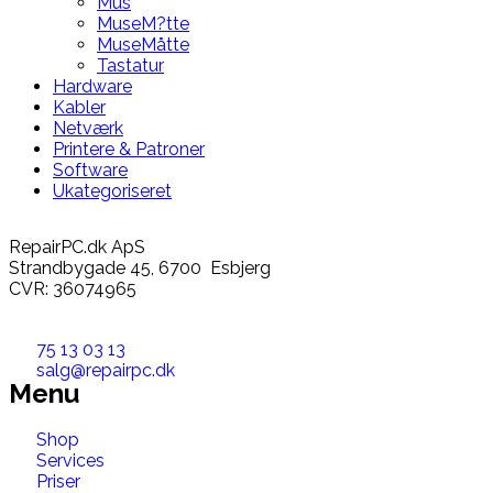
Mus
MuseM?tte
MuseMåtte
Tastatur
Hardware
Kabler
Netværk
Printere & Patroner
Software
Ukategoriseret
RepairPC.dk ApS
Strandbygade 45, 6700 Esbjerg
CVR: 36074965
75 13 03 13
salg@repairpc.dk
Menu
Shop
Services
Priser