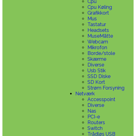
Cpu
Cpu Køling
Grafikkort
Mus
Tastatur
Headsets
MuseMåtte
Webcam
Mikrofon
Borde/stole
Skærme
Diverse
Usb Stik
SSD Diske
SD Kort
Strøm Forsyning
Netværk
Accesspoint
Diverse
Nas
PCI-e
Routers
Switch
Trådløs USB