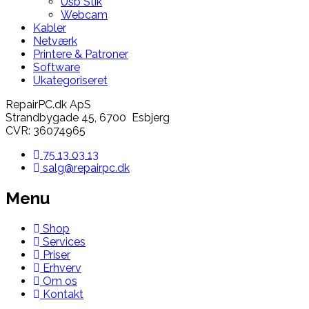
Usb Stik
Webcam
Kabler
Netværk
Printere & Patroner
Software
Ukategoriseret
RepairPC.dk ApS
Strandbygade 45, 6700 Esbjerg
CVR: 36074965
75 13 03 13
salg@repairpc.dk
Menu
Shop
Services
Priser
Erhverv
Om os
Kontakt