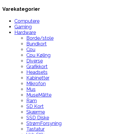
Varekategorier
Computere
Gaming
Hardware
Borde/stole
Bundkort
Cpu
Cpu Køling
Diverse
Grafikkort
Headsets
Kabinetter
Mikrofon
Mus
MuseMåtte
Ram
SD Kort
Skærme
SSD Diske
StrømForsyning
Tastatur