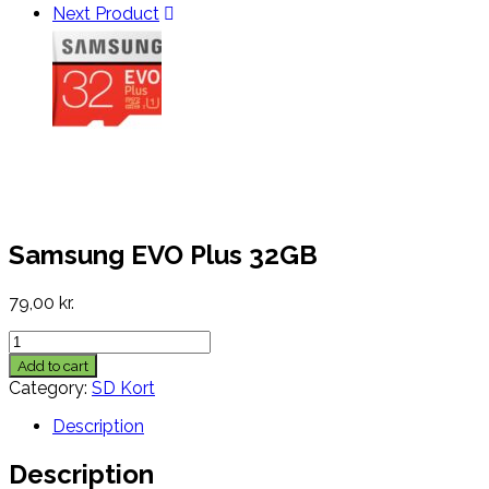
32GB
Next Product
quantity
Samsung EVO Plus 32GB
79,00
kr.
Samsung
EVO
Add to cart
Plus
Category:
SD Kort
32GB
quantity
Description
Description