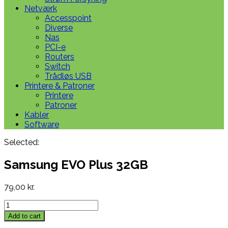
Netværk
Accesspoint
Diverse
Nas
PCI-e
Routers
Switch
Trådløs USB
Printere & Patroner
Printere
Patroner
Kabler
Software
Selected:
Samsung EVO Plus 32GB
79,00
kr.
Samsung
EVO
Add to cart
Plus