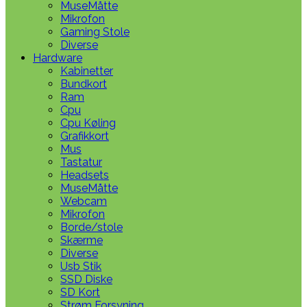
MuseMåtte
Mikrofon
Gaming Stole
Diverse
Hardware
Kabinetter
Bundkort
Ram
Cpu
Cpu Køling
Grafikkort
Mus
Tastatur
Headsets
MuseMåtte
Webcam
Mikrofon
Borde/stole
Skærme
Diverse
Usb Stik
SSD Diske
SD Kort
Strøm Forsyning