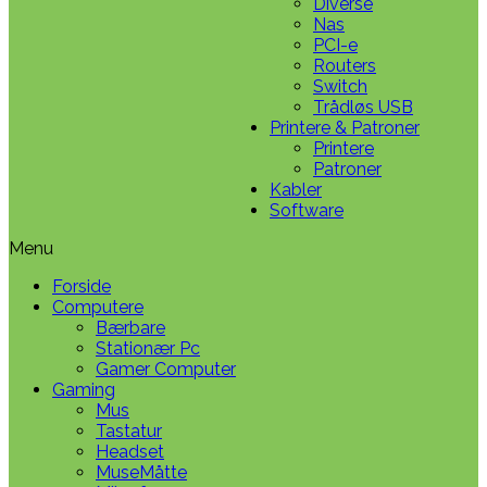
Diverse
Nas
PCI-e
Routers
Switch
Trådløs USB
Printere & Patroner
Printere
Patroner
Kabler
Software
Menu
Forside
Computere
Bærbare
Stationær Pc
Gamer Computer
Gaming
Mus
Tastatur
Headset
MuseMåtte