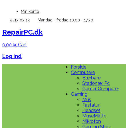
Skip
to
Min konto
content
75 13 03 13
Mandag - fredag 10.00 - 17.30
RepairPC.dk
0,00
kr.
Cart
Log ind
Forside
Computere
Bærbare
Stationær Pc
Gamer Computer
Gaming
Mus
Tastatur
Headset
MuseMåtte
Mikrofon
Gaming Stole