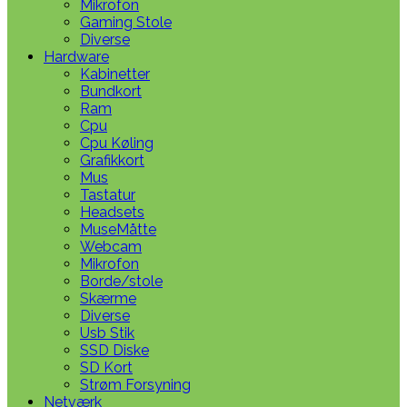
Mikrofon
Gaming Stole
Diverse
Hardware
Kabinetter
Bundkort
Ram
Cpu
Cpu Køling
Grafikkort
Mus
Tastatur
Headsets
MuseMåtte
Webcam
Mikrofon
Borde/stole
Skærme
Diverse
Usb Stik
SSD Diske
SD Kort
Strøm Forsyning
Netværk